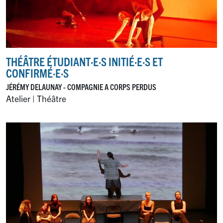
THÉÂTRE ÉTUDIANT
·
E
·
S INITIÉ
·
E
·
S ET
CONFIRMÉ
·
E
·
S
JÉRÉMY DELAUNAY - COMPAGNIE A CORPS PERDUS
Atelier | Théâtre