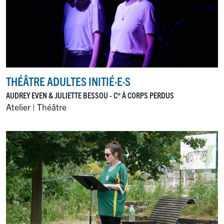
THÉÂTRE ADULTES INITIÉ
·
E
·
S
AUDREY EVEN & JULIETTE BESSOU - C
À CORPS PERDUS
ie
Atelier | Théâtre