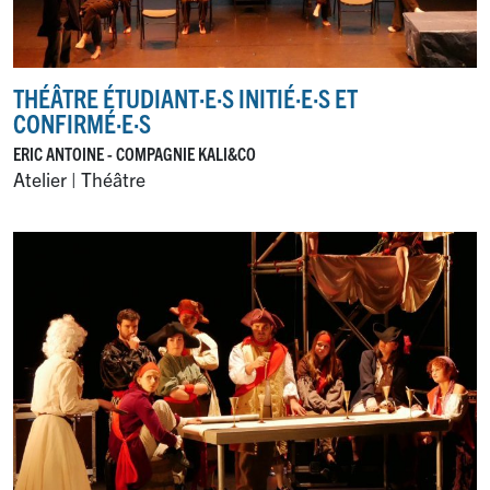
THÉÂTRE ÉTUDIANT
·
E
·
S INITIÉ
·
E
·
S ET
CONFIRMÉ
·
E
·
S
ERIC ANTOINE - COMPAGNIE KALI&CO
Atelier | Théâtre