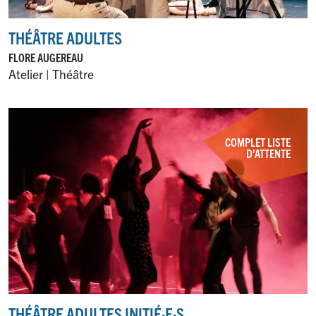
THÉÂTRE ADULTES
FLORE AUGEREAU
Atelier | Théâtre
COMPLET LISTE
D’ATTENTE
THÉÂTRE ADULTES INITIÉ
·
E
·
S