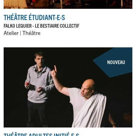
THÉÂTRE ÉTUDIANT
·
E
·
S
FALKO LEQUIER - LE BESTIAIRE COLLECTIF
Atelier | Théâtre
NOUVEAU
THÉÂTRE ADULTES INITIÉ
·
E
·
S