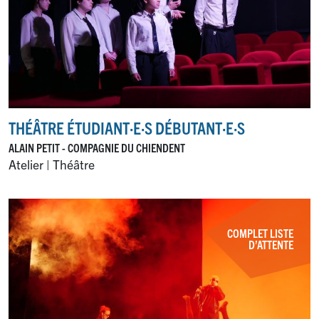
THÉÂTRE ÉTUDIANT
·
E
·
S DÉBUTANT
·
E
·
S
ALAIN PETIT - COMPAGNIE DU CHIENDENT
Atelier | Théâtre
COMPLET LISTE
D’ATTENTE